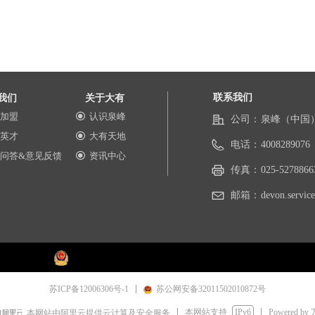
联系我们
我们
关于大有
加盟
认识泉峰
끧
公司：
泉峰（中国
英才
大有天地
끧
电话：
4008289076
问答&意见反馈
资讯中心
끧
传真：
025-5278866
邮箱：
devon.servi
苏ICP备12006306号-1
苏公网安备32011502010872号
本网站支持
IPv6
Powered by
本网站由阿里云提供云计算及安全服务