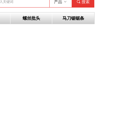
产品
ꀁ
끠
搜索
螺丝批头
马刀锯锯条