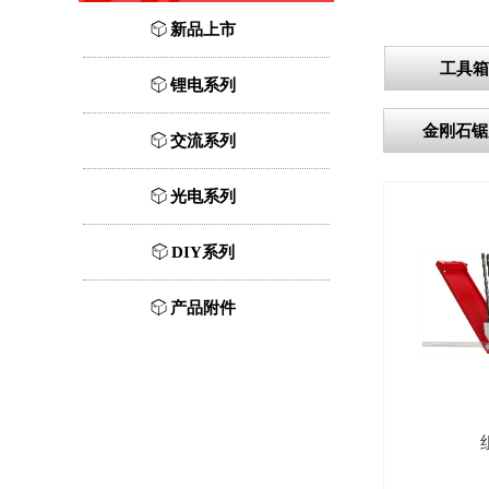
ꁦ
新品上市
工具箱
ꁦ
锂电系列
金刚石锯
ꁦ
交流系列
ꁦ
光电系列
ꁦ
DIY系列
ꁦ
产品附件