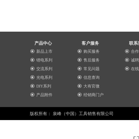
产品中心
客户服务
联系
新品上市
购买服务
合作
끧
끧
끧
锂电系列
售后服务
诚聘
끧
끧
끧
交流系列
常见问题
在线
끧
끧
끧
光电系列
信息查询
끧
끧
DIY系列
大有官微
끧
끧
产品附件
经销商门户
끧
끧
版权所有：
泉峰（中国）工具销售有限公司