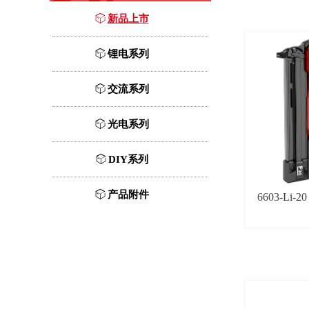
ꁦ
新品上市
ꁦ
锂电系列
ꁦ
交流系列
ꁦ
光电系列
ꁦ
DIY系列
ꁦ
产品附件
6603-Li-