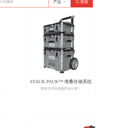
产品
ꀁ
끠
搜索
STACK PACK™ 堆叠存储系统
荣获2026年德国IF设计奖！