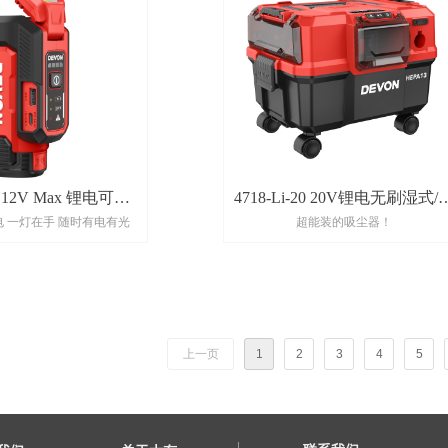
12 12V Max 锂电可充
4718-Li-20 20V锂电无刷湿式/
电 一灯在手 随时有电有光
超能装的吸尘器！
放电工作灯
式吸尘器
上一页
1
2
3
4
5