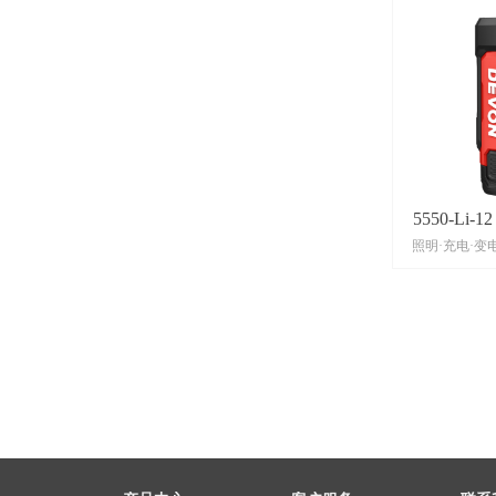
5550-Li-
照明·充电·变