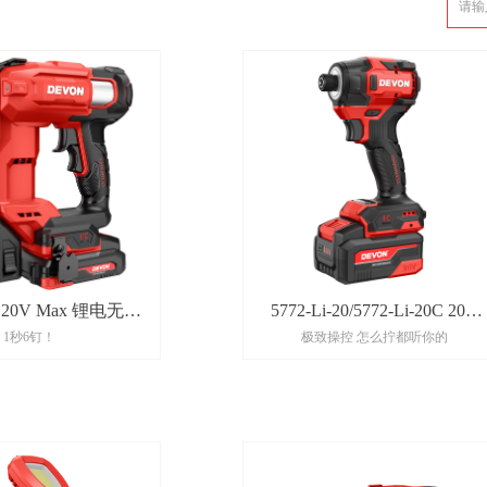
20 20V Max 锂电无刷
5772-Li-20/5772-Li-20C 20V
1秒6钉！
极致操控 怎么拧都听你的
钉枪
Max锂电无刷冲击起子机