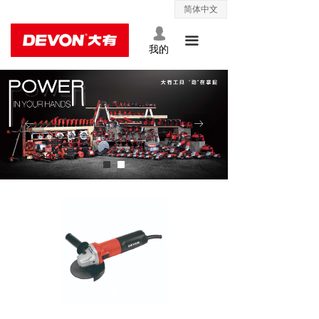
简体中文
ꀅ
网站首页
넙
끀
关于大有
我的
产品中心
客户服务
ꂃ
ꁹ
联系我们