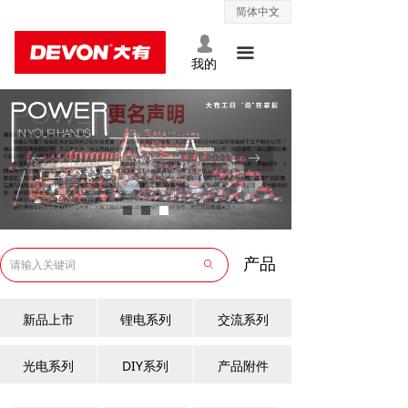
简体中文
ꀅ
网站首页
넙
끀
关于大有
我的
产品中心
客户服务
ꂃ
ꁹ
联系我们
产品
ꄙ
新品上市
锂电系列
交流系列
光电系列
DIY系列
产品附件