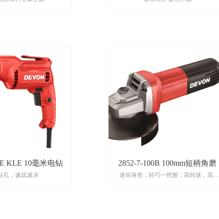
0RE KLE 10毫米电钻
2852-7-100B 100mm短柄角磨
钻孔，速战速决
· 迷你身形，轻巧一把握；高转速，高效
打磨抛光。