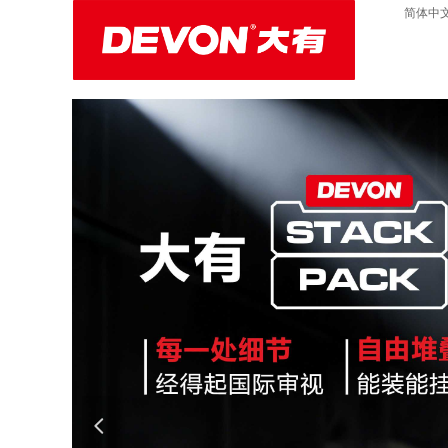
简体中
넳