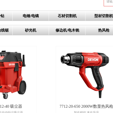
击钻
电锤/电镐
石材切割机
型材切割
曲线锯
砂光机
修边机/电木铣
热风枪
-12-40 吸尘器
7712-20-650 2000W数显热风
款自动抖尘吸尘器
智在精控 速在升温