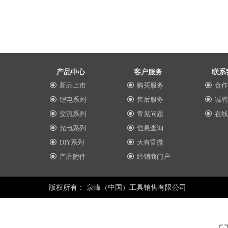
产品中心
客户服务
联系
新品上市
购买服务
合作
끧
끧
끧
锂电系列
售后服务
诚聘
끧
끧
끧
交流系列
常见问题
在线
끧
끧
끧
光电系列
信息查询
끧
끧
DIY系列
大有官微
끧
끧
产品附件
经销商门户
끧
끧
版权所有：
泉峰（中国）工具销售有限公司