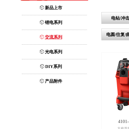
ꁦ
新品上市
电钻/冲
ꁦ
锂电系列
电圆/往复/
ꁦ
交流系列
ꁦ
光电系列
ꁦ
DIY系列
ꁦ
产品附件
4101
大有首