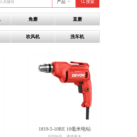
产品
ꀁ
끠
搜索
机
角磨
直磨
吹风机
洗车机
枪
1819-5-10RE 10毫米电钻
起拧钻孔，速战速决