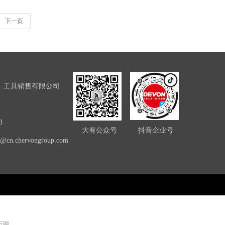
下一页
）工具销售有限公司
3
大有公众号
抖音企业号
ce@cn.chervongroup.com
 万网