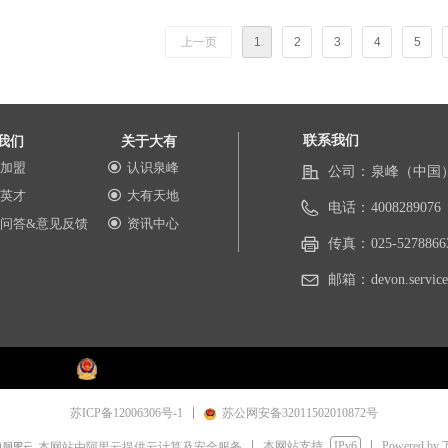
上一页
1
2
3
4
5
联系我们
我们
关于大有
加盟
认识泉峰
끧
公司：
泉峰（中国
英才
大有天地
끧
电话：
4008289076
问答&意见反馈
资讯中心
끧
传真：
025-5278866
邮箱：
devon.servi
苏ICP备12006306号-1
苏公网安备32011502010872号
本网站支持
IPv6
Powered by
本网站由阿里云提供云计算及安全服务