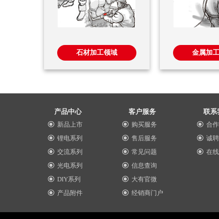
石材加工领域
金属加
产品中心
客户服务
联系
新品上市
购买服务
合作
끧
끧
끧
锂电系列
售后服务
诚聘
끧
끧
끧
交流系列
常见问题
在线
끧
끧
끧
光电系列
信息查询
끧
끧
DIY系列
大有官微
끧
끧
产品附件
经销商门户
끧
끧