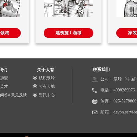
工领域
建筑施工领域
家装
联系我们
我们
关于大有
加盟
认识泉峰
끧
公司：
泉峰（中国
英才
大有天地
끧
电话：
4008289076
问答&意见反馈
资讯中心
끧
传真：
025-5278866
邮箱：
devon.servi