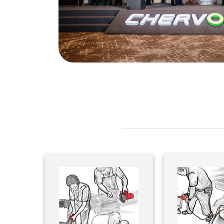
而来
受和体
批工具
推动技
！