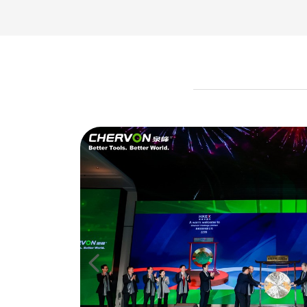
际
家会展
参加，展
、发展
넳
本次博览
潘龙泉
品牌电