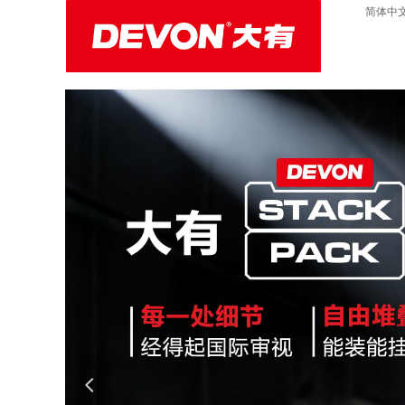
简体中
넳